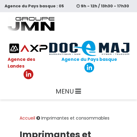
Aller
Agence du
Pays basque :
05
9h - 12h / 13h30 - 17h30
au
contenu
64 11 59 99
principal
Agence des
Agence du Pays basque
Landes
MENU
Accueil
Imprimantes et consommables
Imprimantes et