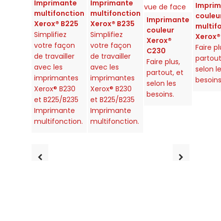
Imprimante
Imprimante
Impri
multifonction
multifonction
couleu
Imprimante
Xerox® B225
Xerox® B235
multif
couleur
Simplifiez
Simplifiez
Xerox®
Xerox®
votre façon
votre façon
Faire pl
C230
de travailler
de travailler
partout
Faire plus,
avec les
avec les
selon l
partout, et
imprimantes
imprimantes
besoins
selon les
Xerox® B230
Xerox® B230
besoins.
et B225/B235
et B225/B235
Imprimante
Imprimante
multifonction.
multifonction.