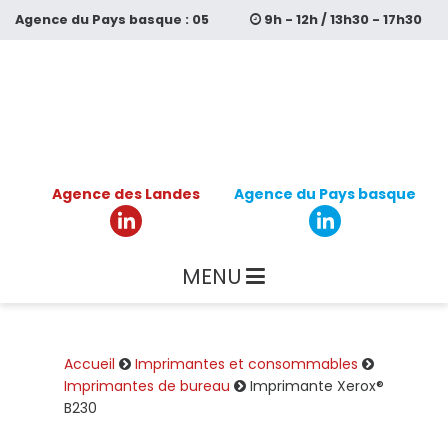
Aller
Agence du
Pays basque :
05
9h - 12h / 13h30 - 17h30
au
contenu
64 11 59 99
principal
Agence des Landes
Agence du Pays basque
MENU
Accueil
Imprimantes et consommables
Imprimantes de bureau
Imprimante Xerox®
B230