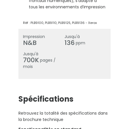
frontaux numériques), s’adapte à
tous les environnements d’impression
Réf :
PLB9100, PLB9110, PLB9125, PLB9136
-
Xerox
Impression
Jusqu'à
N&B
136
ppm
Jusqu'à
700K
pages /
mois
Spécifications
Retrouvez la totalité des spécifications dans
la brochure technique