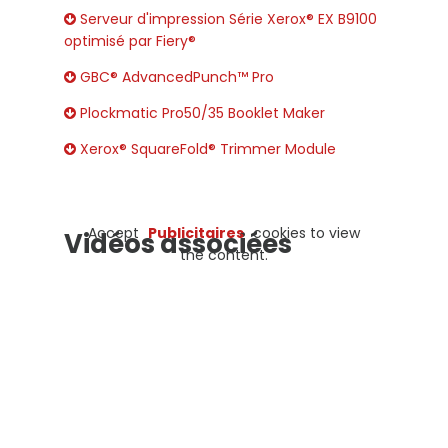
Serveur d'impression Série Xerox® EX B9100
optimisé par Fiery®
GBC® AdvancedPunch™ Pro
Plockmatic Pro50/35 Booklet Maker
Xerox® SquareFold® Trimmer Module
Accept
Publicitaires
cookies to view
Vidéos associées
the content.