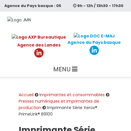
Aller
Agence du
Pays basque :
05
9h - 12h / 13h30 - 17h30
au
contenu
64 11 59 99
principal
Agence du Pays basque
Agence des Landes
MENU
Accueil
Imprimantes et consommables
Presses numériques et imprimantes de
production
Imprimante Série Xerox®
PrimeLink® B9100
Imprimante Série