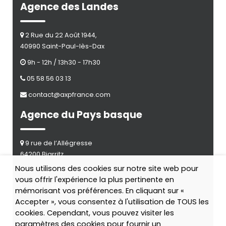
Agence des Landes
2 Rue du 22 Août 1944,
40990 Saint-Paul-lès-Dax
9h - 12h / 13h30 - 17h30
05 58 56 03 13
contact@axpfrance.com
Agence du Pays basque
9 rue de l’Allégresse
64200 Biarritz
Nous utilisons des cookies sur notre site web pour
9h - 12h / 13h30 - 17h30
vous offrir l'expérience la plus pertinente en
05 64 11 59 99
mémorisant vos préférences. En cliquant sur «
Accepter », vous consentez à l'utilisation de TOUS les
contact@doc-emaj.com
cookies. Cependant, vous pouvez visiter les
paramètres des cookies pour fournir un