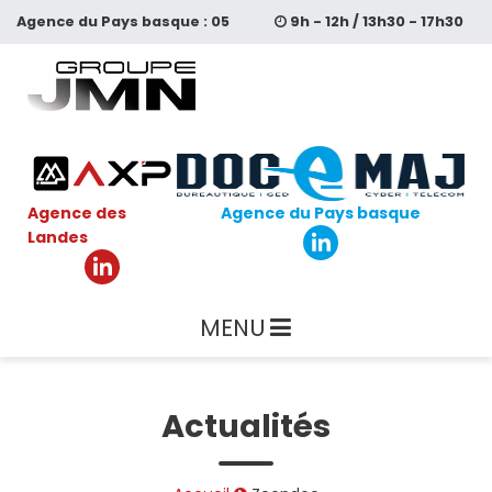
Aller
Agence du
Pays basque :
05
9h - 12h / 13h30 - 17h30
au
contenu
64 11 59 99
principal
Agence des
Agence du Pays basque
Landes
MENU
Actualités