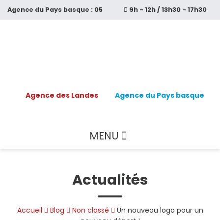
Aller
Agence du
Pays basque :
05
9h - 12h / 13h30 - 17h30
au
contenu
64 11 59 99
principal
Agence des Landes
Agence du Pays basque
MENU
Actualités
Accueil
Blog
Non classé
Un nouveau logo pour un